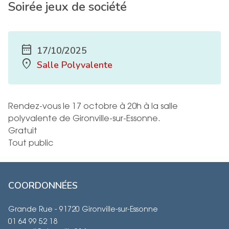
Soirée jeux de société
date_range
17/10/2025
location_on
Salle Polyvalente
Rendez-vous le 17 octobre à 20h à la salle
polyvalente de Gironville-sur-Essonne.
Gratuit
Tout public
COORDONNÉES
Grande Rue - 91720 Gironville-sur-Essonne
01 64 99 52 18