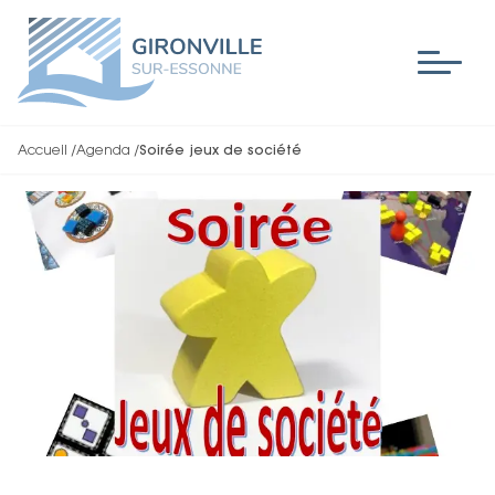
Accueil
/
Agenda
/
Soirée jeux de société